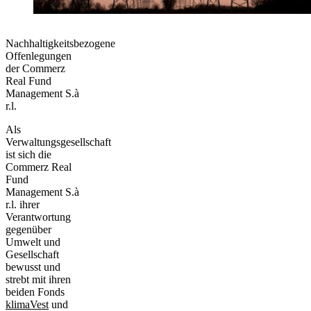
Nachhaltigkeitsbezogene
Offenlegungen
der Commerz
Real Fund
Management S.à
r.l.
Als
Verwaltungsgesellschaft
ist sich die
Commerz Real
Fund
Management S.à
r.l. ihrer
Verantwortung
gegenüber
Umwelt und
Gesellschaft
bewusst und
strebt mit ihren
beiden Fonds
klimaVest
und