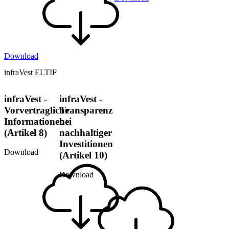
Download
infraVest ELTIF
infraVest -
infraVest -
Vorvertragliche
Transparenz
Informationen
bei
(Artikel 8)
nachhaltiger
Investitionen
Download
(Artikel 10)
Download