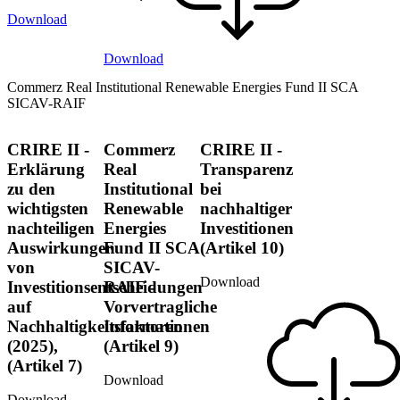
Download
Download
Commerz Real Institutional Renewable Energies Fund II SCA
SICAV-RAIF
CRIRE II -
Commerz
CRIRE II -
Erklärung
Real
Transparenz
zu den
Institutional
bei
wichtigsten
Renewable
nachhaltiger
nachteiligen
Energies
Investitionen
Auswirkungen
Fund II SCA
(Artikel 10)
von
SICAV-
Download
Investitionsentscheidungen
RAIF -
auf
Vorvertragliche
Nachhaltigkeitsfaktoren
Informationen
(2025),
(Artikel 9)
(Artikel 7)
Download
Download