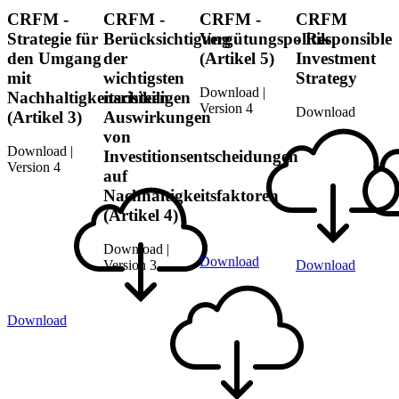
CRFM -
CRFM -
CRFM -
CRFM
Strategie für
Berücksichtigung
Vergütungspolitik
- Responsible
den Umgang
der
(Artikel 5)
Investment
mit
wichtigsten
Strategy
Download |
Nachhaltigkeitsrisiken
nachteiligen
Version 4
Download
(Artikel 3)
Auswirkungen
von
Download |
Investitionsentscheidungen
Version 4
auf
Nachhaltigkeitsfaktoren
(Artikel 4)
Download |
Download
Version 3
Download
Download