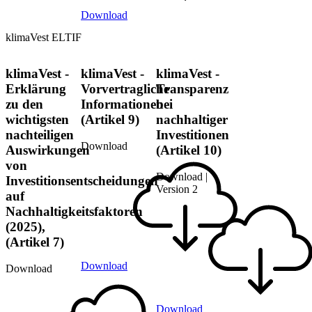
Download
klimaVest ELTIF
klimaVest -
klimaVest -
klimaVest -
Erklärung
Vorvertragliche
Transparenz
zu den
Informationen
bei
wichtigsten
(Artikel 9)
nachhaltiger
nachteiligen
Investitionen
Download
Auswirkungen
(Artikel 10)
von
Download |
Investitionsentscheidungen
Version 2
auf
Nachhaltigkeitsfaktoren
(2025),
(Artikel 7)
Download
Download
Download